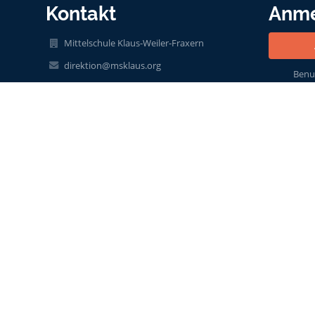
Kontakt
Anm
Mittelschule Klaus-Weiler-Fraxern
direktion@msklaus.org
Benu
004355236275011
Treietstraße 17b
6833 Klaus
Austria
it@msklaus.org