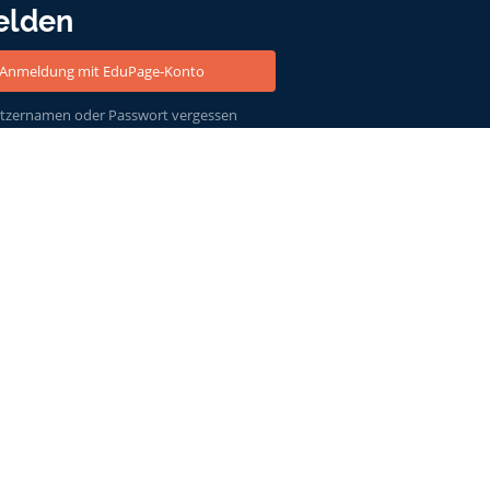
elden
Anmeldung mit EduPage-Konto
tzernamen oder Passwort vergessen
Powered by
aSc EduPage