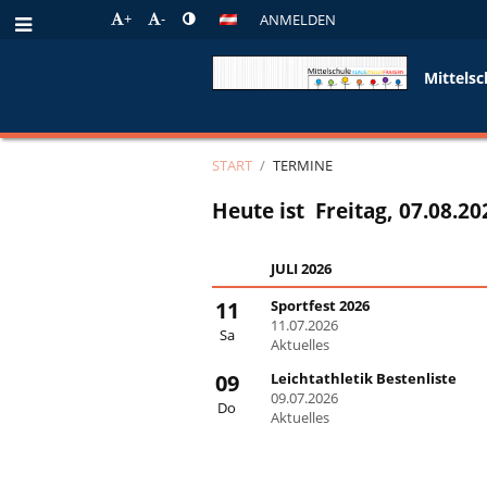
+
-
ANMELDEN
Mittelsc
START
/
TERMINE
Termine
Heute ist
Freitag, 07.08.20
JULI 2026
11
Sportfest 2026
11.07.2026
Sa
Aktuelles
09
Leichtathletik Bestenliste
09.07.2026
Do
Aktuelles