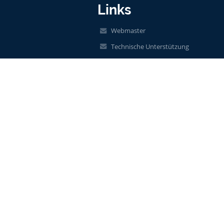
Links
Webmaster
Technische Unterstützung
Erreichbarkeitsinfo
Rechtliche Informationen
Datenschutzerklärung
Impressum
Sitemap
Über unsere Schule
Kontakt
Aktuelles
Barrierefreie Einstellungen
+
-