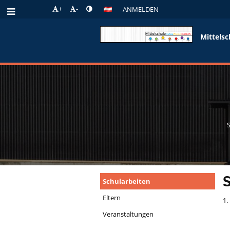
+
-
ANMELDEN
Mittelsc
S
Schularbeiten
Eltern
1.
Veranstaltungen