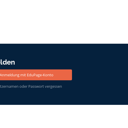
lden
Anmeldung mit EduPage-Konto
tzernamen oder Passwort vergessen