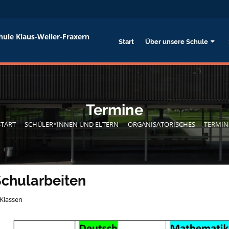
hule Klaus-Weiler-Fraxern
Start
Über unsere Schule
Termine
START
-
SCHÜLER*INNEN UND ELTERN
-
ORGANISATORISCHES
-
TERMIN
chularbeiten
 Klassen