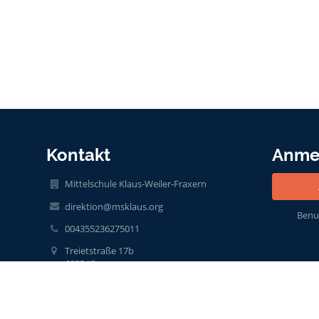
Kontakt
Anme
Mittelschule Klaus-Weiler-Fraxern
direktion@msklaus.org
Benu
004355236275011
Treietstraße 17b
6833 Klaus
Austria
it@msklaus.org