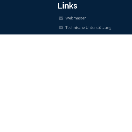
Links
Webmaster
Technische Unterstützung
Erreichbarkeitsinfo
Rechtliche Informationen
Datenschutzerklärung
Impressum
Sitemap
Über unsere Schule
Kontakt
Aktuelles
Barrierefreie Einstellungen
+
-