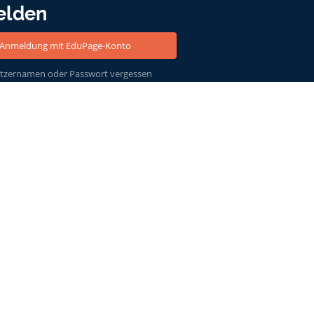
elden
Anmeldung mit EduPage-Konto
tzernamen oder Passwort vergessen
Powered by
aSc EduPage