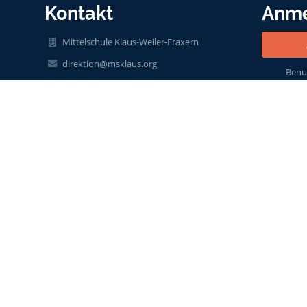
Kontakt
Anm
Mittelschule Klaus-Weiler-Fraxern
direktion@msklaus.org
Benu
004355236275011
Treietstraße 17b
6833 Klaus
Austria
it@msklaus.org